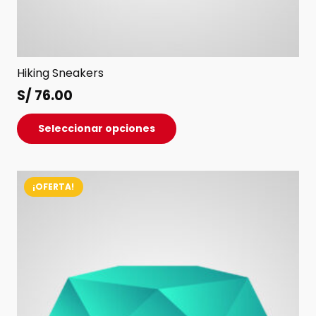
Hiking Sneakers
S/
76.00
Este
Seleccionar opciones
producto
tiene
múltiples
¡OFERTA!
variantes.
Las
opciones
se
pueden
elegir
en