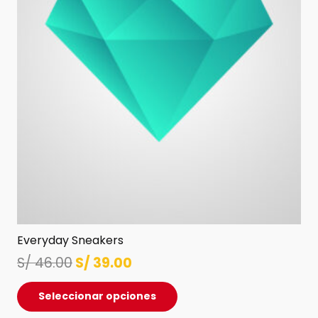
Everyday Sneakers
El
El
S/
46.00
S/
39.00
precio
precio
Este
Seleccionar opciones
original
actual
producto
era:
es: