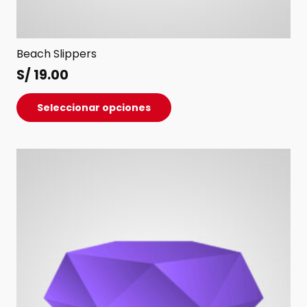
Beach Slippers
S/
19.00
Este
Seleccionar opciones
producto
tiene
múltiples
variantes.
Las
opciones
se
pueden
elegir
en
la