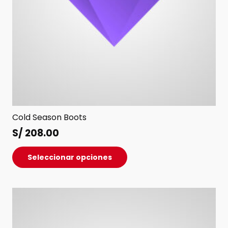
producto
Cold Season Boots
S/
208.00
Este
Seleccionar opciones
producto
tiene
múltiples
variantes.
Las