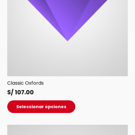
página
de
producto
Classic Oxfords
S/
107.00
Este
Seleccionar opciones
producto
tiene
múltiples
variantes.