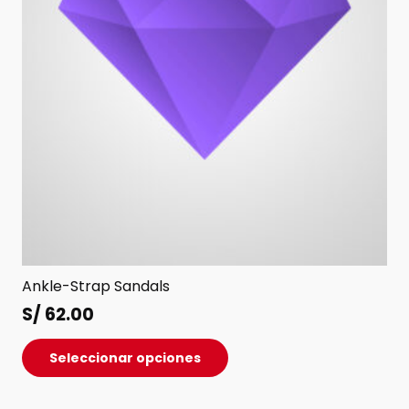
Ankle-Strap Sandals
S/
62.00
Este
Seleccionar opciones
producto
tiene