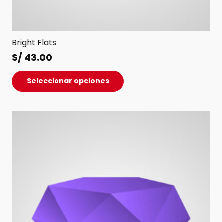
Bright Flats
S/
43.00
Este
Seleccionar opciones
producto
tiene
múltiples
variantes.
Las
opciones
se
pueden
elegir
en