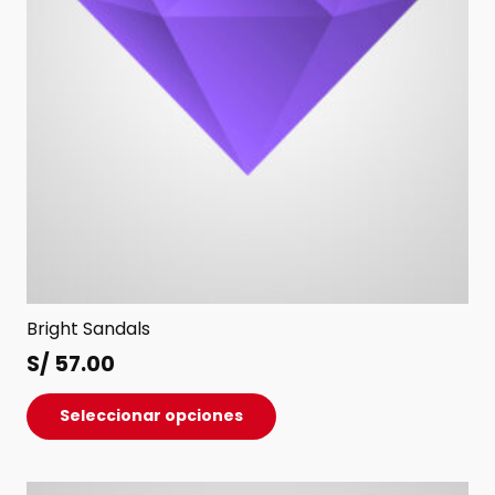
la
página
de
producto
Bright Sandals
S/
57.00
Este
Seleccionar opciones
producto
tiene
múltiples