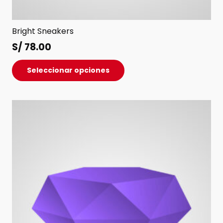
Bright Sneakers
S/
78.00
Este
Seleccionar opciones
producto
tiene
múltiples
variantes.
Las
opciones
se
pueden
elegir
en
la