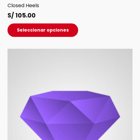
Closed Heels
S/
105.00
Este
Seleccionar opciones
producto
tiene
múltiples
variantes.
Las
opciones
se
pueden
elegir
en
la
página
de