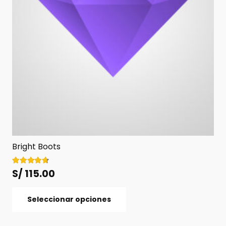
página
de
producto
Bright Boots
Valorado con
4.50
de 5
S/
115.00
Este
Seleccionar opciones
producto
tiene