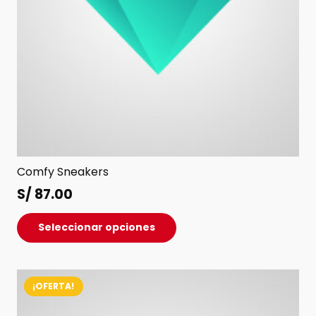
de
producto
Comfy Sneakers
S/
87.00
Este
Seleccionar opciones
producto
tiene
múltiples
¡OFERTA!
variantes.
Las