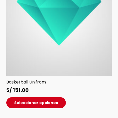
Basketball Unifrom
S/
151.00
Este
Seleccionar opciones
producto
tiene