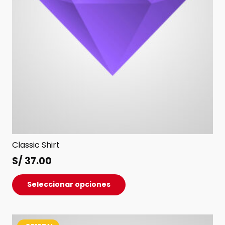
página
de
producto
Classic Shirt
S/
37.00
Este
Seleccionar opciones
producto
tiene
múltiples