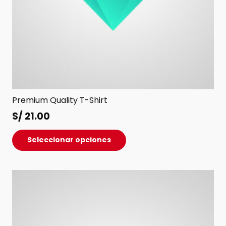
Premium Quality T-Shirt
S/
21.00
Este
Seleccionar opciones
producto
tiene
múltiples
variantes.
Las
opciones