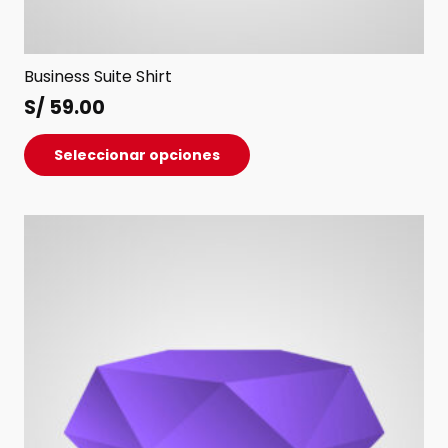
Business Suite Shirt
S/
59.00
Este
Seleccionar opciones
producto
tiene
múltiples
variantes.
Las
opciones
se
pueden
elegir
en
la