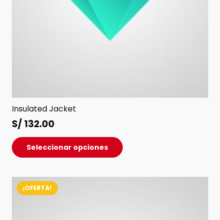
producto
Insulated Jacket
S/
132.00
Este
Seleccionar opciones
producto
tiene
múltiples
¡OFERTA!
variantes.
Las
opciones