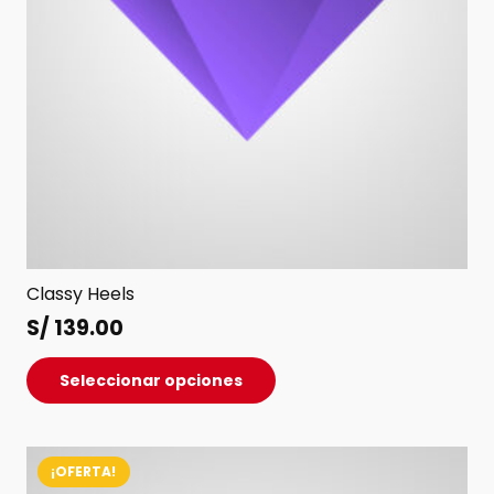
de
producto
Classy Heels
S/
139.00
Este
Seleccionar opciones
producto
tiene
múltiples
¡OFERTA!
variantes.